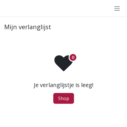
Overslaan naar inhoud
Mijn verlanglijst
Je verlanglijstje is leeg!
Shop